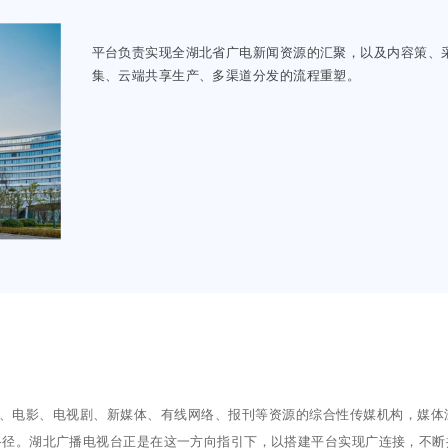
平台负责实现全湖北省广电新闻资源的汇聚，以及内容策、
集、云端共享生产、多渠道分发的流程重塑。
、电影、电视剧、新媒体、有线网络、报刊等资源的综合性传媒机构，媒体
路径。湖北广播电视台正是在这一方向指引下，以搭建平台实现广连接，不