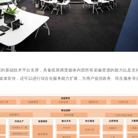
展的基础技术平台支撑，具备统筹调度媒体内部所有采编资源的能力以及支
媒体宣传，还可以进行综合化服务能力扩展，为用户提供政务、民生服务等