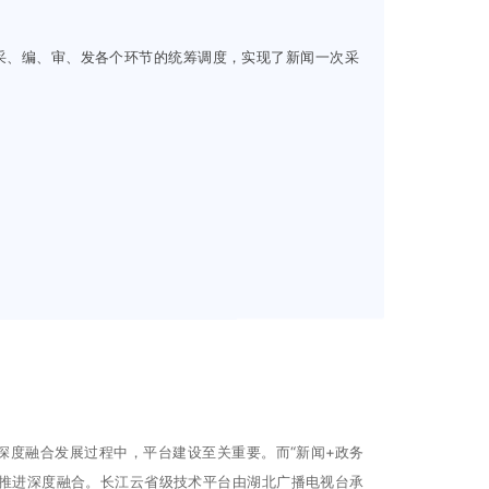
采、编、审、发各个环节的统筹调度，实现了新闻一次采
深度融合发展过程中，平台建设至关重要。而“新闻+政务
断推进深度融合。长江云省级技术平台由湖北广播电视台承