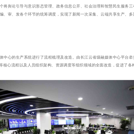
个将舆论引导与意识形态管理、政务信息公开、社会治理和智慧民生服务三者
编、审、发各个环节的统筹调度，实现了新闻一次采集、云端共享生产、多
体中心的生产系统进行了流程梳理及改造。由长江云省级融媒体中心平台牵
等核心流程以及人员组织架构、资源调度等组织领域的全面改造，促进了各