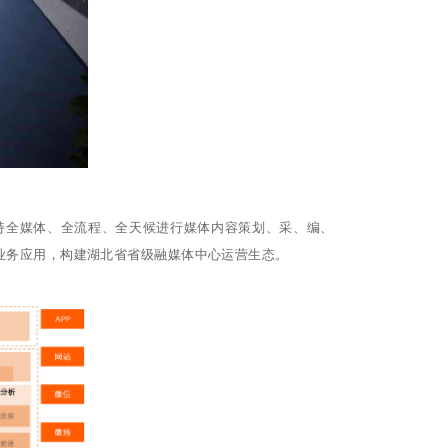
持全媒体、全流程、全天候进行媒体内容策划、采、编、
业务应用，构建湖北省省级融媒体中心运营生态。