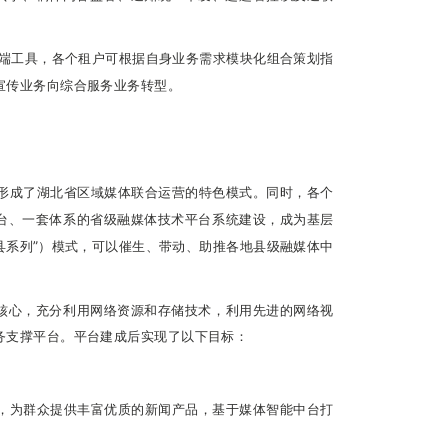
云端工具，各个租户可根据自身业务需求模块化组合策划指
宣传业务向综合服务业务转型。
，形成了湖北省区域媒体联合运营的特色模式。同时，各个
平台、一套体系的省级融媒体技术平台系统建设，成为基层
上市县系列”）模式，可以催生、带动、助推各地县级融媒体中
为核心，充分利用网络资源和存储技术，利用先进的网络视
务支撑平台。平台建成后实现了以下目标：
，为群众提供丰富优质的新闻产品，基于媒体智能中台打