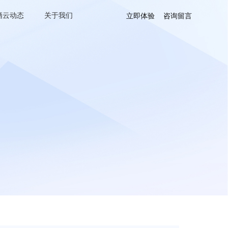
栖云动态
关于我们
立即体验
咨询留言