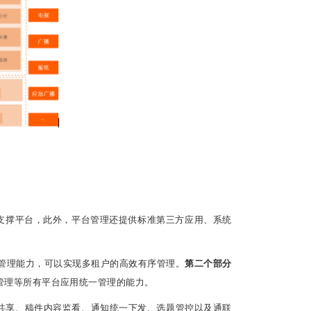
支撑平台，此外，平台管理还提供标准第三方应用、系统
管理能力，可以实现多租户的高效有序管理。
第二个部分
管理等所有平台应用统一管理的能力。
共享、稿件内容监看、通知统一下发、选题管控以及通联